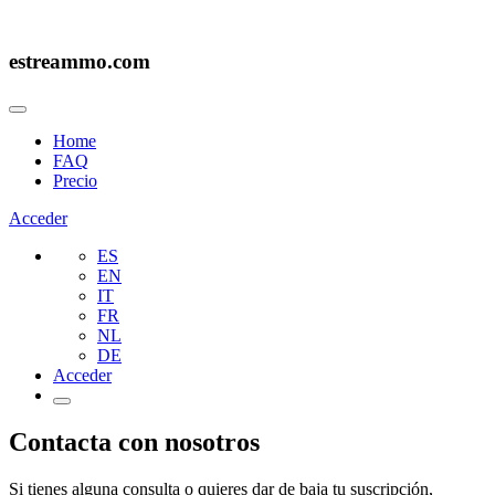
estreammo.com
Home
FAQ
Precio
Acceder
ES
EN
IT
FR
NL
DE
Acceder
Contacta con nosotros
Si tienes alguna consulta o quieres dar de baja tu suscripción,